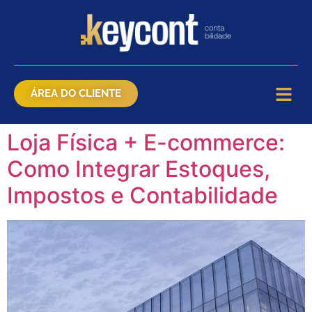
ÁREA DO CLIENTE
Loja Física + E-commerce:
Como Integrar Estoques,
Impostos e Contabilidade