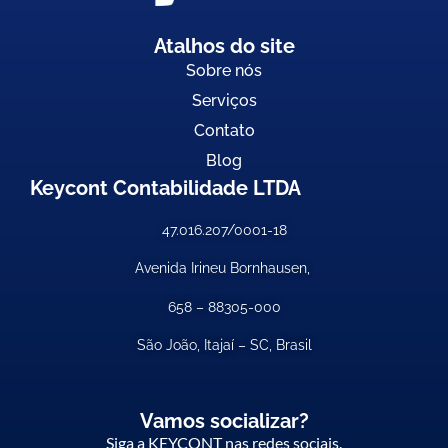
Atalhos do site
Sobre nós
Serviços
Contato
Blog
Keycont Contabilidade LTDA
47.016.207/0001-18
Avenida Irineu Bornhausen,
658 –
88305-000
São João, Itajaí – SC, Brasil
Vamos socializar?
Siga a KEYCONT nas redes sociais.