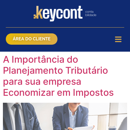
ÁREA DO CLIENTE
A Importância do
Planejamento Tributário
para sua empresa
Economizar em Impostos