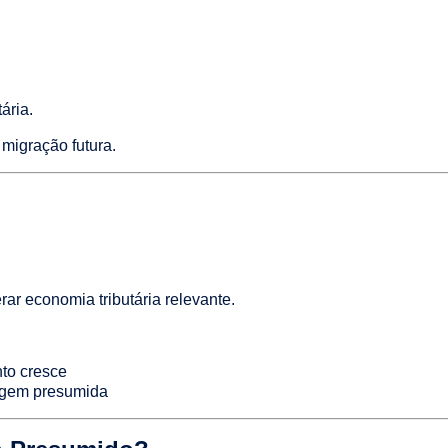
ária.
migração futura.
ar economia tributária relevante.
nto cresce
rgem presumida