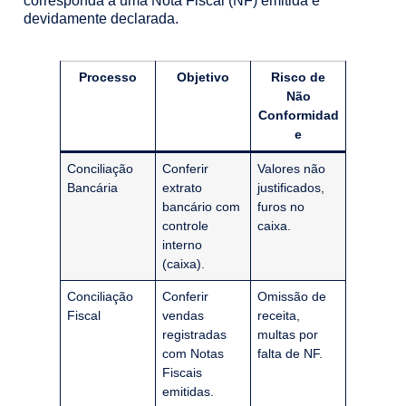
corresponda a uma Nota Fiscal (NF) emitida e
devidamente declarada.
Processo
Objetivo
Risco de
Não
Conformidad
e
Conciliação
Conferir
Valores não
Bancária
extrato
justificados,
bancário com
furos no
controle
caixa.
interno
(caixa).
Conciliação
Conferir
Omissão de
Fiscal
vendas
receita,
registradas
multas por
com Notas
falta de NF.
Fiscais
emitidas.