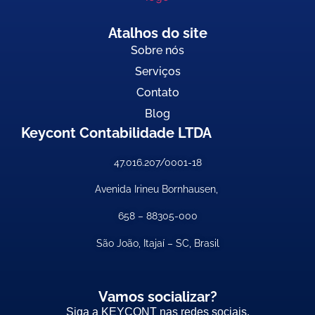
Atalhos do site
Sobre nós
Serviços
Contato
Blog
Keycont Contabilidade LTDA
47.016.207/0001-18
Avenida Irineu Bornhausen,
658 –
88305-000
São João, Itajaí – SC, Brasil
Vamos socializar?
Siga a KEYCONT nas redes sociais.